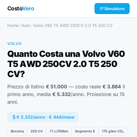
Costo
Vero
Simulatore
Home
/
Auto
/
Volvo V60 T5 AWD 250CV 2.0 T5 250 CV
VOLVO
Quanto Costa una Volvo V60
T5 AWD 250CV 2.0 T5 250
CV?
Prezzo di listino
€ 51.000
— costo reale
€ 3.884
il
primo anno, media
€ 5.332
/anno. Proiezione su 15
anni.
€ 5.332/anno · € 444/mese
Benzina
250 CV
7.1 L/100km
Segmento E
175 g/km CO₂