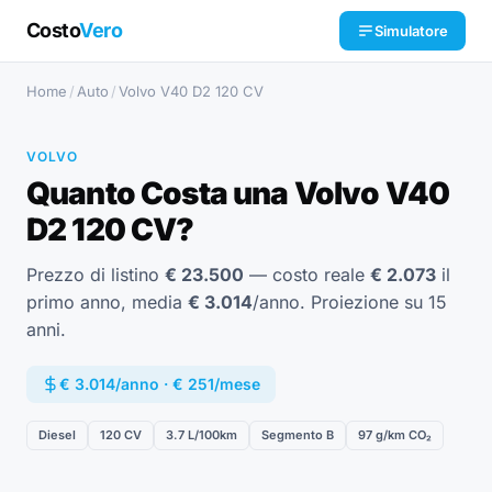
Costo
Vero
Simulatore
Home
/
Auto
/
Volvo V40 D2 120 CV
VOLVO
Quanto Costa una Volvo V40
D2 120 CV?
Prezzo di listino
€ 23.500
— costo reale
€ 2.073
il
primo anno, media
€ 3.014
/anno. Proiezione su 15
anni.
€ 3.014/anno · € 251/mese
Diesel
120 CV
3.7 L/100km
Segmento B
97 g/km CO₂