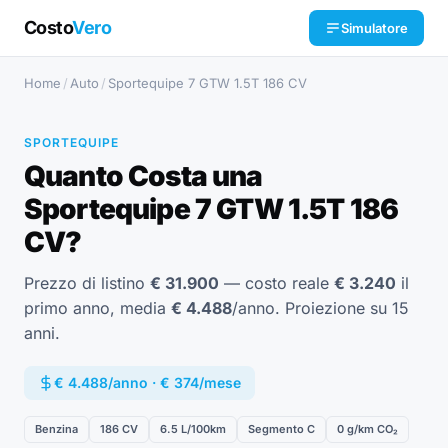
Costo
Vero
Simulatore
Home
/
Auto
/
Sportequipe 7 GTW 1.5T 186 CV
SPORTEQUIPE
Quanto Costa una
Sportequipe 7 GTW 1.5T 186
CV?
Prezzo di listino
€ 31.900
— costo reale
€ 3.240
il
primo anno, media
€ 4.488
/anno. Proiezione su 15
anni.
€ 4.488/anno · € 374/mese
Benzina
186 CV
6.5 L/100km
Segmento C
0 g/km CO₂