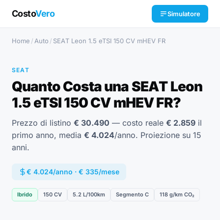
Costo
Vero
Simulatore
Home
/
Auto
/
SEAT Leon 1.5 eTSI 150 CV mHEV FR
SEAT
Quanto Costa una SEAT Leon
1.5 eTSI 150 CV mHEV FR?
Prezzo di listino
€ 30.490
— costo reale
€ 2.859
il
primo anno, media
€ 4.024
/anno. Proiezione su 15
anni.
€ 4.024/anno · € 335/mese
Ibrido
150 CV
5.2 L/100km
Segmento C
118 g/km CO₂