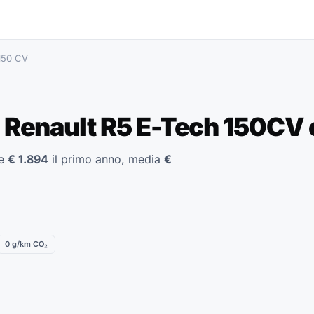
 150 CV
 Renault R5 E-Tech 150CV e
le
€ 1.894
il primo anno, media
€
0 g/km CO₂