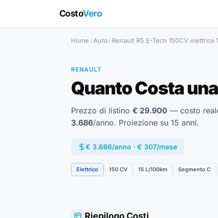
Costo
Vero
Home
/
Auto
/
Renault R5 E-Tech 150CV elettrica
RENAULT
Quanto Costa una
Prezzo di listino
€ 29.900
— costo rea
3.686
/anno. Proiezione su 15 anni.
€ 3.686/anno · € 307/mese
Elettrico
150 CV
15 L/100km
Segmento C
Riepilogo Costi