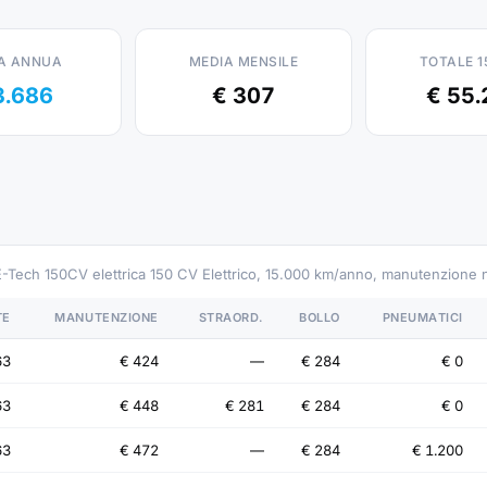
A ANNUA
MEDIA MENSILE
TOTALE 1
3.686
€ 307
€ 55.
 E-Tech 150CV elettrica 150 CV Elettrico, 15.000 km/anno, manutenzione
TE
MANUTENZIONE
STRAORD.
BOLLO
PNEUMATICI
63
€ 424
—
€ 284
€ 0
63
€ 448
€ 281
€ 284
€ 0
63
€ 472
—
€ 284
€ 1.200