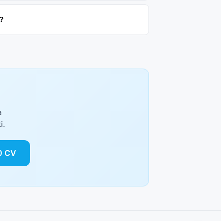
?
a
i.
50 CV