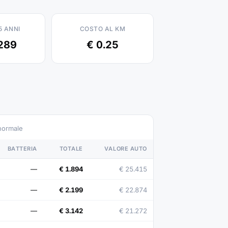
5 ANNI
COSTO AL KM
289
€ 0.25
 normale
BATTERIA
TOTALE
VALORE AUTO
—
€ 1.894
€ 25.415
—
€ 2.199
€ 22.874
—
€ 3.142
€ 21.272