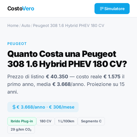
Costo
Vero
Simulatore
Home
/
Auto
/
Peugeot 308 1.6 Hybrid PHEV 180 CV
PEUGEOT
Quanto Costa una Peugeot
308 1.6 Hybrid PHEV 180 CV?
Prezzo di listino
€ 40.350
— costo reale
€ 1.575
il
primo anno, media
€ 3.668
/anno. Proiezione su 15
anni.
€ 3.668/anno · € 306/mese
Ibrido Plug-in
180 CV
1 L/100km
Segmento C
29 g/km CO₂