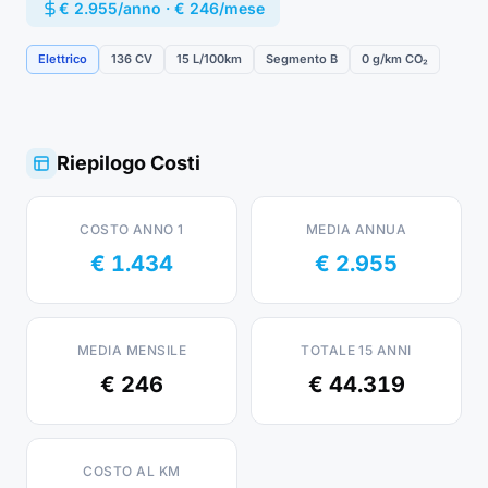
€ 2.955/anno · € 246/mese
Elettrico
136 CV
15 L/100km
Segmento B
0 g/km CO₂
Riepilogo Costi
COSTO ANNO 1
MEDIA ANNUA
€ 1.434
€ 2.955
MEDIA MENSILE
TOTALE 15 ANNI
€ 246
€ 44.319
COSTO AL KM