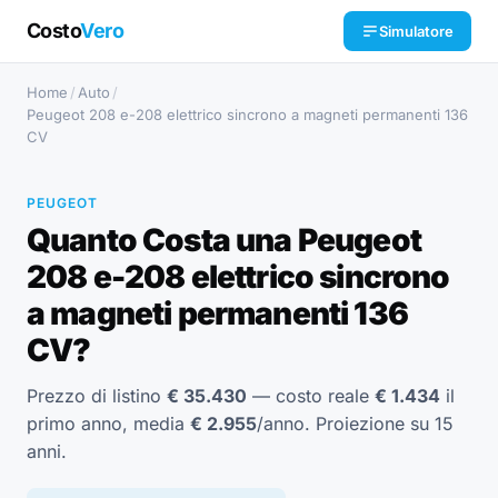
Costo
Vero
Simulatore
Home
/
Auto
/
Peugeot 208 e-208 elettrico sincrono a magneti permanenti 136
CV
PEUGEOT
Quanto Costa una Peugeot
208 e-208 elettrico sincrono
a magneti permanenti 136
CV?
Prezzo di listino
€ 35.430
— costo reale
€ 1.434
il
primo anno, media
€ 2.955
/anno. Proiezione su 15
anni.