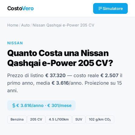
Costo
Vero
Simulatore
Home
/
Auto
/
Nissan Qashqai e-Power 205 CV
NISSAN
Quanto Costa una Nissan
Qashqai e-Power 205 CV?
Prezzo di listino
€ 37.320
— costo reale
€ 2.507
il
primo anno, media
€ 3.616
/anno. Proiezione su 15
anni.
€ 3.616/anno · € 301/mese
Benzina
205 CV
4.5 L/100km
SUV
102 g/km CO₂