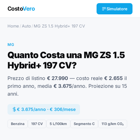
Costo
Vero
Simulatore
Home
/
Auto
/
MG ZS 1.5 Hybrid+ 197 CV
MG
Quanto Costa una MG ZS 1.5
Hybrid+ 197 CV?
Prezzo di listino
€ 27.990
— costo reale
€ 2.655
il
primo anno, media
€ 3.675
/anno. Proiezione su 15
anni.
€ 3.675/anno · € 306/mese
Benzina
197 CV
5 L/100km
Segmento C
113 g/km CO₂