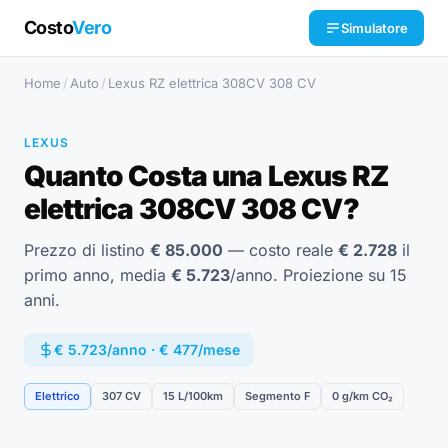
Costo
Vero
Simulatore
Home
/
Auto
/
Lexus RZ elettrica 308CV 308 CV
LEXUS
Quanto Costa una Lexus RZ
elettrica 308CV 308 CV?
Prezzo di listino
€ 85.000
— costo reale
€ 2.728
il
primo anno, media
€ 5.723
/anno. Proiezione su 15
anni.
€ 5.723/anno · € 477/mese
Elettrico
307 CV
15 L/100km
Segmento F
0 g/km CO₂