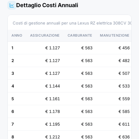
Dettaglio Costi Annuali
Costi di gestione annuali per una Lexus RZ elettrica 308CV 308 
ANNO
ASSICURAZIONE
CARBURANTE
MANUTENZIONE
1
€ 1.127
€ 563
€ 456
2
€ 1.127
€ 563
€ 482
3
€ 1.127
€ 563
€ 507
4
€ 1.144
€ 563
€ 533
5
€ 1.161
€ 563
€ 559
6
€ 1.178
€ 563
€ 585
7
€ 1.195
€ 563
€ 611
8
€ 1.212
€ 563
€ 636