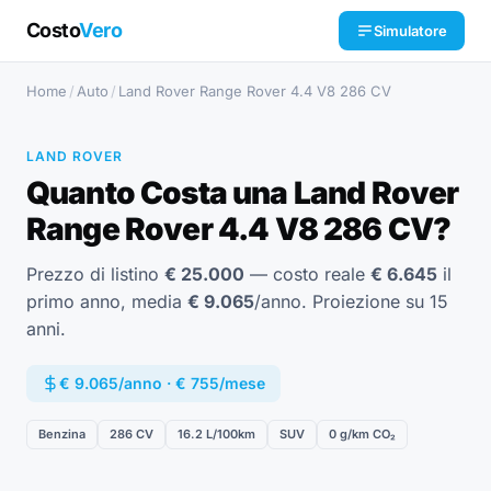
Costo
Vero
Simulatore
Home
/
Auto
/
Land Rover Range Rover 4.4 V8 286 CV
LAND ROVER
Quanto Costa una Land Rover
Range Rover 4.4 V8 286 CV?
Prezzo di listino
€ 25.000
— costo reale
€ 6.645
il
primo anno, media
€ 9.065
/anno. Proiezione su 15
anni.
€ 9.065/anno · € 755/mese
Benzina
286 CV
16.2 L/100km
SUV
0 g/km CO₂