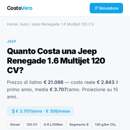
Costo
Vero
Simulatore
Home
/
Auto
/
Jeep Renegade 1.6 Multijet 120 CV
JEEP
Quanto Costa una Jeep
Renegade 1.6 Multijet 120
CV?
Prezzo di listino
€ 21.068
— costo reale
€ 2.843
il
primo anno, media
€ 3.707
/anno. Proiezione su 15
anni.
€ 3.707/anno · € 309/mese
Diesel
120 CV
6.6 L/100km
Segmento B
130 g/km CO₂