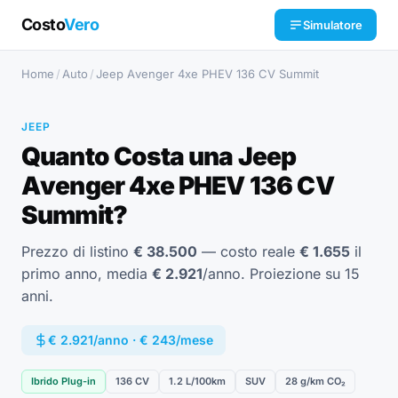
Costo
Vero
Simulatore
Home
/
Auto
/
Jeep Avenger 4xe PHEV 136 CV Summit
JEEP
Quanto Costa una Jeep
Avenger 4xe PHEV 136 CV
Summit?
Prezzo di listino
€ 38.500
— costo reale
€ 1.655
il
primo anno, media
€ 2.921
/anno. Proiezione su 15
anni.
€ 2.921/anno · € 243/mese
Ibrido Plug-in
136 CV
1.2 L/100km
SUV
28 g/km CO₂