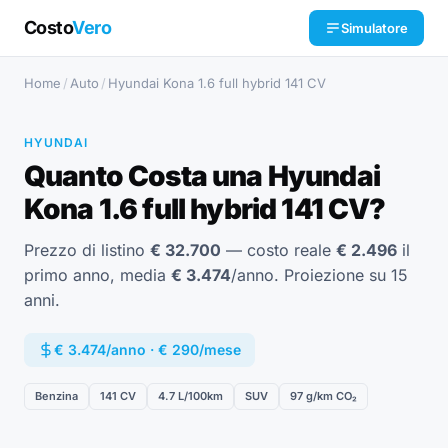
Costo
Vero
Simulatore
Home
/
Auto
/
Hyundai Kona 1.6 full hybrid 141 CV
HYUNDAI
Quanto Costa una Hyundai
Kona 1.6 full hybrid 141 CV?
Prezzo di listino
€ 32.700
— costo reale
€ 2.496
il
primo anno, media
€ 3.474
/anno. Proiezione su 15
anni.
€ 3.474/anno · € 290/mese
Benzina
141 CV
4.7 L/100km
SUV
97 g/km CO₂