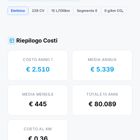
Elettrico
228 CV
15 L/100km
Segmento E
0 g/km CO₂
Riepilogo Costi
COSTO ANNO 1
MEDIA ANNUA
€ 2.510
€ 5.339
MEDIA MENSILE
TOTALE 15 ANNI
€ 445
€ 80.089
COSTO AL KM
€ 0.36