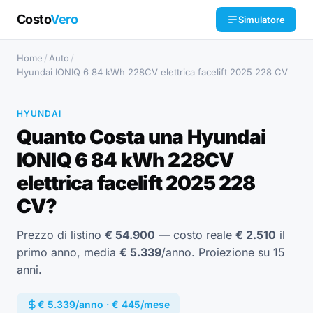
Costo
Vero
Simulatore
Home
/
Auto
/
Hyundai IONIQ 6 84 kWh 228CV elettrica facelift 2025 228 CV
HYUNDAI
Quanto Costa una Hyundai
IONIQ 6 84 kWh 228CV
elettrica facelift 2025 228
CV?
Prezzo di listino
€ 54.900
— costo reale
€ 2.510
il
primo anno, media
€ 5.339
/anno. Proiezione su 15
anni.
€ 5.339/anno · € 445/mese