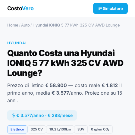
Costo
Vero
Simulatore
Home
/
Auto
/
Hyundai IONIQ 5 77 kWh 325 CV AWD Lounge
HYUNDAI
Quanto Costa una Hyundai
IONIQ 5 77 kWh 325 CV AWD
Lounge?
Prezzo di listino
€ 58.900
— costo reale
€ 1.812
il
primo anno, media
€ 3.577
/anno. Proiezione su 15
anni.
€ 3.577/anno · € 298/mese
Elettrico
325 CV
19.2 L/100km
SUV
0 g/km CO₂