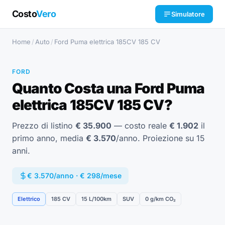
Costo
Vero
Simulatore
Home
/
Auto
/
Ford Puma elettrica 185CV 185 CV
FORD
Quanto Costa una Ford Puma
elettrica 185CV 185 CV?
Prezzo di listino
€ 35.900
— costo reale
€ 1.902
il
primo anno, media
€ 3.570
/anno. Proiezione su 15
anni.
€ 3.570/anno · € 298/mese
Elettrico
185 CV
15 L/100km
SUV
0 g/km CO₂