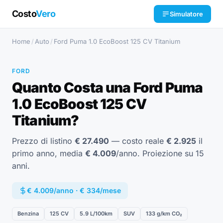
Costo
Vero
Simulatore
Home
/
Auto
/
Ford Puma 1.0 EcoBoost 125 CV Titanium
FORD
Quanto Costa una Ford Puma
1.0 EcoBoost 125 CV
Titanium?
Prezzo di listino
€ 27.490
— costo reale
€ 2.925
il
primo anno, media
€ 4.009
/anno. Proiezione su 15
anni.
€ 4.009/anno · € 334/mese
Benzina
125 CV
5.9 L/100km
SUV
133 g/km CO₂