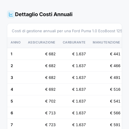
Dettaglio Costi Annuali
Costi di gestione annuali per una Ford Puma 1.0 EcoBoost 125 C
ANNO
ASSICURAZIONE
CARBURANTE
MANUTENZIONE
1
€ 682
€ 1.637
€ 441
2
€ 682
€ 1.637
€ 466
3
€ 682
€ 1.637
€ 491
4
€ 692
€ 1.637
€ 516
5
€ 702
€ 1.637
€ 541
6
€ 713
€ 1.637
€ 566
7
€ 723
€ 1.637
€ 591