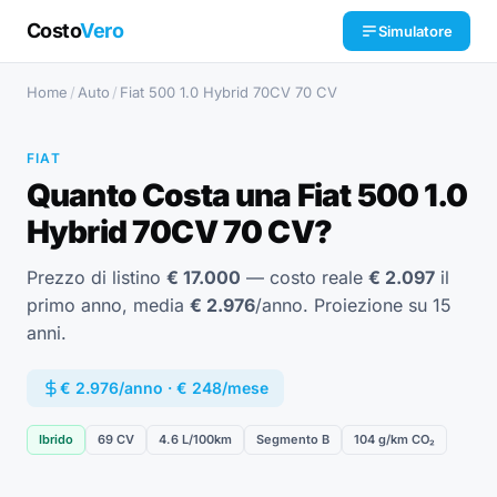
Costo
Vero
Simulatore
Home
/
Auto
/
Fiat 500 1.0 Hybrid 70CV 70 CV
FIAT
Quanto Costa una Fiat 500 1.0
Hybrid 70CV 70 CV?
Prezzo di listino
€ 17.000
— costo reale
€ 2.097
il
primo anno, media
€ 2.976
/anno. Proiezione su 15
anni.
€ 2.976/anno · € 248/mese
Ibrido
69 CV
4.6 L/100km
Segmento B
104 g/km CO₂