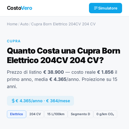
Costo
Vero
Simulatore
Home
/
Auto
/
Cupra Born Elettrico 204CV 204 CV
CUPRA
Quanto Costa una Cupra Born
Elettrico 204CV 204 CV?
Prezzo di listino
€ 38.900
— costo reale
€ 1.856
il
primo anno, media
€ 4.365
/anno. Proiezione su 15
anni.
€ 4.365/anno · € 364/mese
Elettrico
204 CV
15 L/100km
Segmento D
0 g/km CO₂