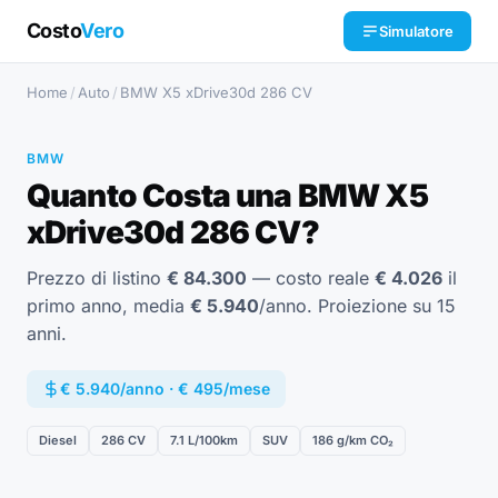
Costo
Vero
Simulatore
Home
/
Auto
/
BMW X5 xDrive30d 286 CV
BMW
Quanto Costa una BMW X5
xDrive30d 286 CV?
Prezzo di listino
€ 84.300
— costo reale
€ 4.026
il
primo anno, media
€ 5.940
/anno. Proiezione su 15
anni.
€ 5.940/anno · € 495/mese
Diesel
286 CV
7.1 L/100km
SUV
186 g/km CO₂