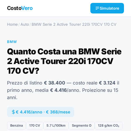
Costo
Vero
Simulatore
Home
/
Auto
/
BMW Serie 2 Active Tourer 220i 170CV 170 CV
BMW
Quanto Costa una BMW Serie
2 Active Tourer 220i 170CV
170 CV?
Prezzo di listino
€ 38.400
— costo reale
€ 3.124
il
primo anno, media
€ 4.416
/anno. Proiezione su 15
anni.
€ 4.416/anno · € 368/mese
Benzina
170 CV
5.7 L/100km
Segmento D
128 g/km CO₂