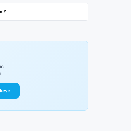
ni?
ic
i.
diesel