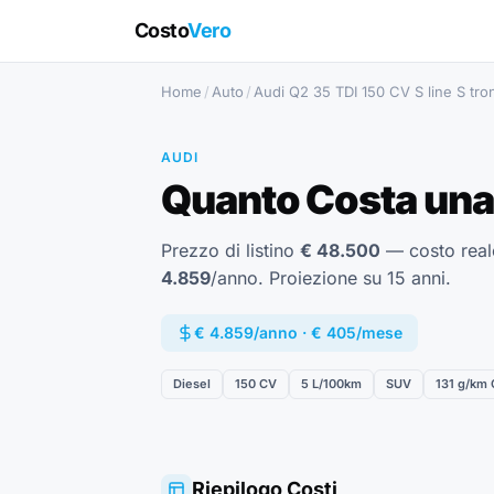
Costo
Vero
Home
/
Auto
/
Audi Q2 35 TDI 150 CV S line S tron
AUDI
Quanto Costa una 
Prezzo di listino
€ 48.500
— costo rea
4.859
/anno. Proiezione su 15 anni.
€ 4.859/anno · € 405/mese
Diesel
150 CV
5 L/100km
SUV
131 g/km
Riepilogo Costi