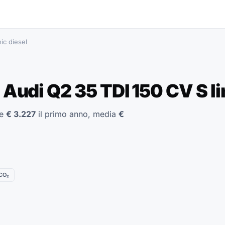
ic diesel
Audi Q2 35 TDI 150 CV S lin
le
€ 3.227
il primo anno, media
€
 CO₂