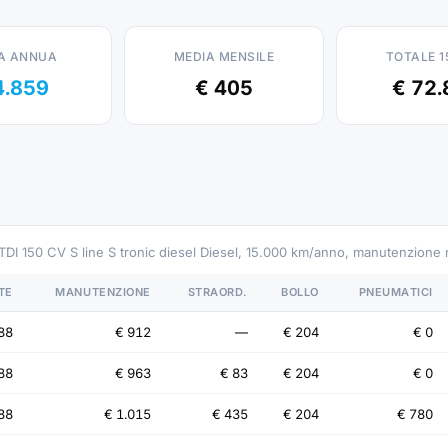
A ANNUA
MEDIA MENSILE
TOTALE 1
4.859
€ 405
€ 72.
 TDI 150 CV S line S tronic diesel Diesel, 15.000 km/anno, manutenzione
TE
MANUTENZIONE
STRAORD.
BOLLO
PNEUMATICI
88
€ 912
—
€ 204
€ 0
88
€ 963
€ 83
€ 204
€ 0
88
€ 1.015
€ 435
€ 204
€ 780