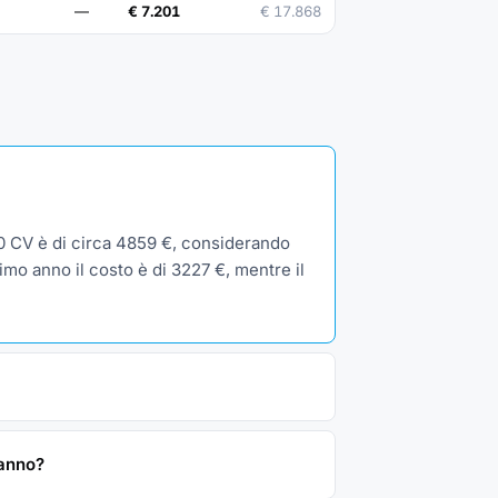
—
€ 7.201
€ 17.868
50 CV è di circa 4859 €, considerando
imo anno il costo è di 3227 €, mentre il
/anno?