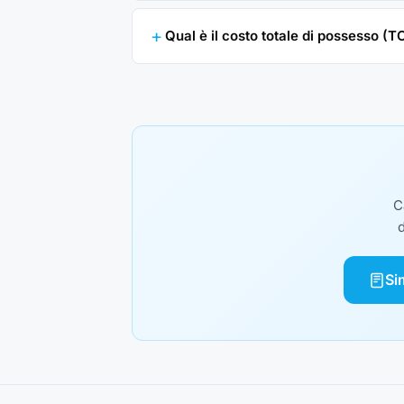
Qual è il costo totale di possesso (T
C
d
Si